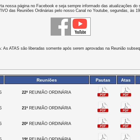
rta nossa página no Facebook e seja sempre informado das atualizações do s
IVO das Reuniões Ordinárias pelo nosso Canal no Youtube, segundas, às 
 As ATAS são liberadas somente após serem aprovadas na Reunião subseq
Reuniões
Pautas
Atas
6
22ª
REUNIÃO ORDINÁRIA
6
21ª
REUNIÃO ORDINÁRIA
6
20ª
REUNIÃO ORDINÁRIA
6
19ª
REUNIÃO ORDINÁRIA