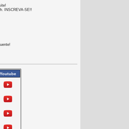
ite!
19h. INSCREVA-SE!!
uente!
Youtube