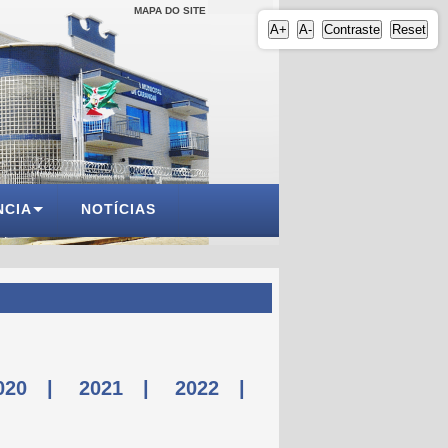
MAPA DO SITE
A+
A-
Contraste
Reset
NCIA
NOTÍCIAS
020
|
2021
|
2022
|