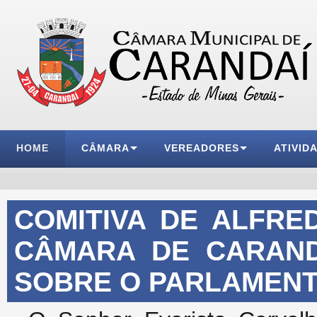
HOME
CÂMARA
VEREADORES
ATIVID
COMITIVA DE ALFRE
CÂMARA DE CARAND
SOBRE O PARLAMEN