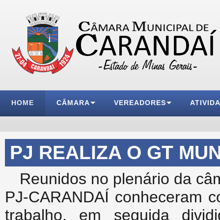
HOME
CÂMARA
VEREADORES
ATIVID
PJ REALIZA O GT MUN
Reunidos no plenário da câm
PJ-CARANDAÍ conheceram com
trabalho, em seguida div